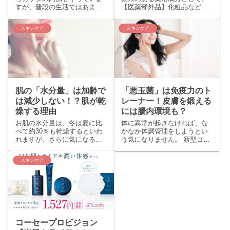
すが、普段の生活ではあまり
【医薬部外品】化粧品などに
意識することはありません。
配合されるようになったの
年齢とともに、皮膚の機能は
は、まだ最近のこと。 にもか
スキンケア
スキンケア
衰えても、見た目はすぐれた
かわらず大きな注目をあつめ
メイクの技術によって、...
ているのは、真皮層までの...
肌の「水分量」は加齢で
「悪玉菌」は免疫力のト
は減少しない！？肌が乾
レーナー！皮膚を鍛える
燥する理由
には腸内環境も？
お肌の水分量は、冬は夏に比
体に異常が起きなければ、な
べて約30％も乾燥するといわ
かなか体調管理をしようとい
れますが、さらに気になるの
う気になりません。 新型コロ
が「加齢」による変化。 加齢
ナの影響で、免疫力について
による水分量の変化につい
関心が高まっていますが、痛
スキンケア
て、某大手製薬メーカーのHP
みや痺れなど具体的な症状が
には、つぎのような記...
起きないと、なかなか本...
コーセープロビジョン