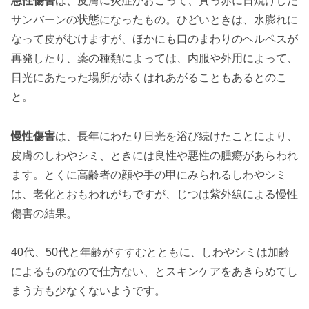
急性傷害
は、皮膚に炎症がおこって、真っ赤に日焼けした
サンバーンの状態になったもの。ひどいときは、水膨れに
なって皮がむけますが、ほかにも口のまわりのヘルペスが
再発したり、薬の種類によっては、内服や外用によって、
日光にあたった場所が赤くはれあがることもあるとのこ
と。
慢性傷害
は、長年にわたり日光を浴び続けたことにより、
皮膚のしわやシミ、ときには良性や悪性の腫瘍があらわれ
ます。とくに高齢者の顔や手の甲にみられるしわやシミ
は、老化とおもわれがちですが、じつは紫外線による慢性
傷害の結果。
40代、50代と年齢がすすむとともに、しわやシミは加齢
によるものなので仕方ない、とスキンケアをあきらめてし
まう方も少なくないようです。