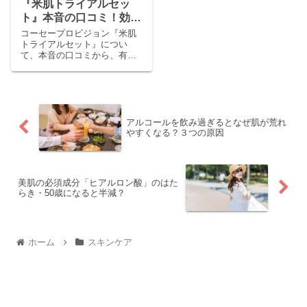
『米肌トライアルセッ
ト』本音の口コミ！効果
は？
コーセープロビジョン『米肌
トライアルセット』につい
て、本音の口コミから、有効
成分「ライスパワーNo.11」の
効果をまとめました。※米肌
（まいはだ） 『米肌トライア
ルセット』14日間...
アルコールを飲み過ぎるとなぜ肌が荒れ
やすくなる？３つの原因
美肌の必須成分「ヒアルロン酸」のはた
らき・50歳になると半減？
ホーム
スキンケア