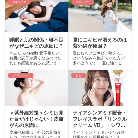
スキンケア
スキンケア
方、またはどちらか一方が配
るようです。 お肌の乾燥がす
合されています。紫外...
すむと、カサカサした...
睡眠と肌の関係・寝不足
夏にニキビが増えるのは
がなぜニキビの原因に？
紫外線が原因？
ネムリス-nemlis 寝不足だと、
夏になるとニキビが増える、
お肌の調子が悪くなるのはだ
という悩みを抱えている方が
れしも経験があると思いま
多いようです。 夏に強まる紫
す。ニキビができやすくなる
外線がニキビの原因なので
のも、その一つ。 とくに大人
は？と考えられたこともあっ
サプリメント
しわ
ニキビは、思春期ニキビと違
たようですが、紫外線がニキ
い、フェイスラ...
ビを増やすという証拠は見...
＜紫外線対策＞シミは見
ナイアシンアミド配合・
た目だけじゃない！皮膚
フレイスラボ「リンクル
がんの原因に
クリーム VB」・シワ改
善効果は？
皮膚や粘膜は、外部の刺激か
ナイアシンアミドがシワ改善
らカラダの内側を守っていま
効果のある薬用成分として、