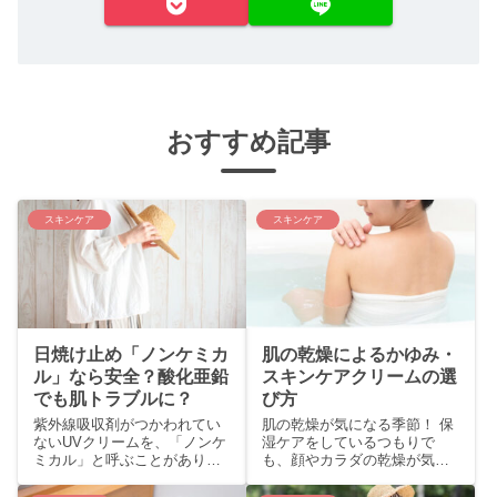
おすすめ記事
スキンケア
スキンケア
日焼け止め「ノンケミカ
肌の乾燥によるかゆみ・
ル」なら安全？酸化亜鉛
スキンケアクリームの選
でも肌トラブルに？
び方
紫外線吸収剤がつかわれてい
肌の乾燥が気になる季節！ 保
ないUVクリームを、「ノンケ
湿ケアをしているつもりで
ミカル」と呼ぶことがありま
も、顔やカラダの乾燥が気に
す。 紫外線防止剤には、紫外
なると答えた方が8割以上もい
線吸収剤と紫外線散乱剤の両
る、とのアンケート結果があ