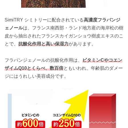
SimiTRY シミトリーに配合されている
高濃度フラバンジ
ェノール
は、フランス南西部・ランド地方産の海岸松の樹
皮から抽出されたフランスカイガンショウ樹皮エキスのこ
とで、
抗酸化作用と高い保湿力
があります。
フラバンジェノールの抗酸化作用は、
ビタミンCやコエン
ザイムQ10とくらべ、数百倍
ともいわれ、年齢肌のダメー
ジにはうれしい美容成分です。