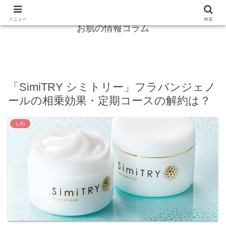
紫外線からガード！シミ・しわは怖くない！
メニュー
検索
お肌の情報コラム
「SimiTRY シミトリー」フラバンジェノ
ールの相乗効果・定期コースの解約は？
しわ