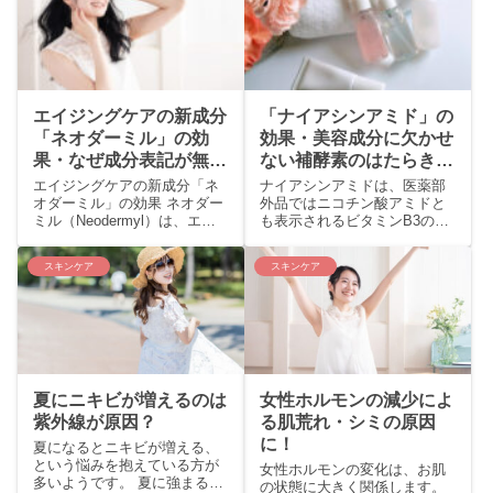
エイジングケアの新成分
「ナイアシンアミド」の
「ネオダーミル」の効
効果・美容成分に欠かせ
果・なぜ成分表記が無
ない補酵素のはたらきと
い？
は？
エイジングケアの新成分「ネ
ナイアシンアミドは、医薬部
オダーミル」の効果 ネオダー
外品ではニコチン酸アミドと
ミル（Neodermyl）は、エイ
も表示されるビタミンB3の一
ジングケアのはたらきがある
種で、2018年に、シワ改善の
と言われる美容成分です。 化
効果が承認されました。 かな
スキンケア
スキンケア
粧品の原材料として、2013年
り以前から、化粧品や医薬部
の世界最...
外品に配合されて...
夏にニキビが増えるのは
女性ホルモンの減少によ
紫外線が原因？
る肌荒れ・シミの原因
に！
夏になるとニキビが増える、
という悩みを抱えている方が
女性ホルモンの変化は、お肌
多いようです。 夏に強まる紫
の状態に大きく関係します。