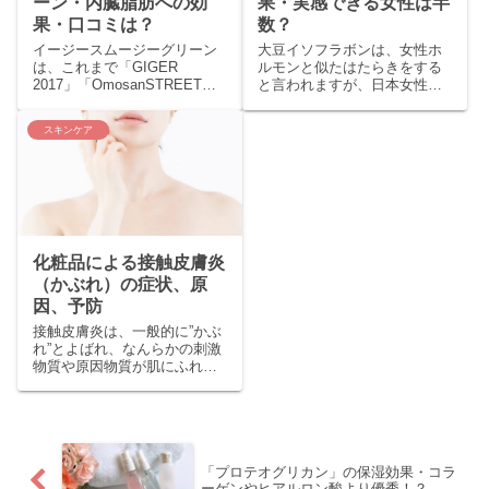
ーン・内臓脂肪への効
果・実感できる女性は半
果・口コミは？
数？
イージースムージーグリーン
大豆イソフラボンは、女性ホ
は、これまで「GIGER
ルモンと似たはたらきをする
2017」「OmosanSTREET」
と言われますが、日本女性の
「東京ウォーカー」など、多
約半数はその恩恵を受けるこ
くの女性誌にとりあげられて
とができないようです。 女性
スキンケア
きました。 公式サイトやアッ
ホルモンには、エストロゲン
トコスメな...
〈卵胞（らんぽう）ホル...
化粧品による接触皮膚炎
（かぶれ）の症状、原
因、予防
接触皮膚炎は、一般的に”かぶ
れ”とよばれ、なんらかの刺激
物質や原因物質が肌にふれる
ことで、皮膚にかゆみや赤み
などが生じる炎症反応のこと
です。 接触皮膚炎でよく知ら
れているのが”漆（...
「プロテオグリカン」の保湿効果・コラ
ーゲンやヒアルロン酸より優秀！？