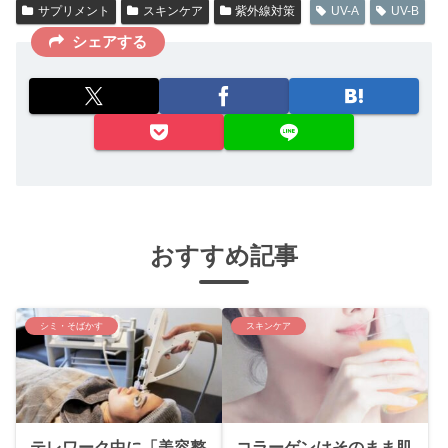
サプリメント
スキンケア
紫外線対策
UV-A
UV-B
シェアする
おすすめ記事
シミ・そばかす
スキンケア
テレワーク中に「美容整
コラーゲンはそのまま肌