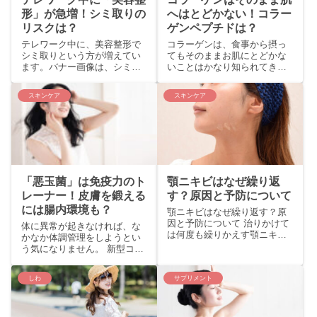
形」が急増！シミ取りの
へはとどかない！コラー
リスクは？
ゲンペプチドは？
テレワーク中に、美容整形で
コラーゲンは、食事から摂っ
シミ取りという方が増えてい
てもそのままお肌にとどかな
ます。バナー画像は、シミケ
いことはかなり知られてきま
アの最新技術「ピコトーニン
した。 ぷるぷるのもつ鍋、”コ
グ」です。※画像引用：アー
ラーゲンが豊富で美容に良い”
スキンケア
スキンケア
トセルクリニックHP 美容整
と言われることもあります
形には、施術後のダウン...
が、残念ながらその...
「悪玉菌」は免疫力のト
顎ニキビはなぜ繰り返
レーナー！皮膚を鍛える
す？原因と予防について
には腸内環境も？
顎ニキビはなぜ繰り返す？原
因と予防について 治りかけて
体に異常が起きなければ、な
は何度も繰りかえす顎ニキ
かなか体調管理をしようとい
ビ。10代に多くみられる「思
う気になりません。 新型コロ
春期ニキビ」と違い、治すの
ナの影響で、免疫力について
がやっかいな存在ですが、そ
関心が高まっていますが、痛
しわ
サプリメント
の原因を理解してただし...
みや痺れなど具体的な症状が
起きないと、なかなか本...