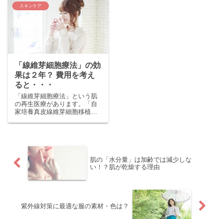
声が寄せられています。 すっ
ではありません。 しかし、ニ
スキンケア
ぴんでも気軽にお出かけでき
キビのできやすさが肌質と深
るようになりました ケ...
く関係していること...
「線維芽細胞療法」の効
果は２年？ 費用を考え
ると・・・
「線維芽細胞療法」という肌
の再生医療があります。「自
家培養真皮線維芽細胞移植
術」を簡略化した呼び方です
が、同じです。 自分の耳のう
しろなどの皮膚細胞から線維
芽細胞を取り出し、培養し...
肌の「水分量」は加齢では減少しな
い！？肌が乾燥する理由
紫外線対策に最適な服の素材・色は？