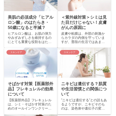
美肌の必須成分「ヒアル
＜紫外線対策＞シミは見
ロン酸」のはたらき・
た目だけじゃない！皮膚
50歳になると半減？
がんの原因に
ヒアルロン酸は、お肌の弾力
皮膚や粘膜は、外部の刺激か
やみずみずしさを維持するの
らカラダの内側を守っていま
にとても重要な役割をはたし
すが、普段の生活ではあまり
ています。 たった１ｇのヒア
意識することはありません。
ルロン酸の保水力は ６L もあ
年齢とともに、皮膚の機能は
スキンケア
スキンケア
り、皮膚には、なんとカラダ
衰えても、見た目はすぐれた
全体のヒアルロン酸...
メイクの技術によって、...
そばかす対策【医薬部外
ニキビは遺伝する？肌質
品】フレキュレルの効果
や生活習慣との関係につ
について
いて
【医薬部外品】フレキュレル
”ニキビは遺伝する”との説もあ
は、シミ・そばかす対策のた
るようですが、ニキビそのも
めのオールインワンクリーム
のは、染色体や遺伝子の変異
です。メーカーへも、こんな
によって発症する遺伝性疾患