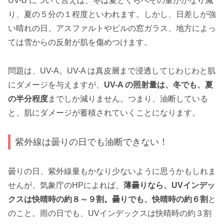
UV-B について言えば、冬は夏とくらべその量がかなり減
り、夏の５分の１程度といわれます。しかし、日差しが強
い晴れの日、アスファルトやビルの窓ガラス、地方によっ
ては雪からの反射が肌を傷めつけます。
問題は、UV-A。UV-A は真皮層まで浸透してじわじわと肌
にダメージを与えますが、
UV-A の照射量は、冬でも、夏
の半分程度
までしか減りません。つまり、油断している
と、肌にダメージが蓄積されていくことになります。
紫外線は曇りの日でも油断できない！
曇りの日、紫外線量もかなり少ないように思うかもしれま
せんが、気象庁のHPによれば、
薄曇りなら、UVインデッ
クスは快晴時の約８～９割。曇りでも、快晴時の約６割
と
のこと。雨の日でも、UVインデックスは快晴時の約３割