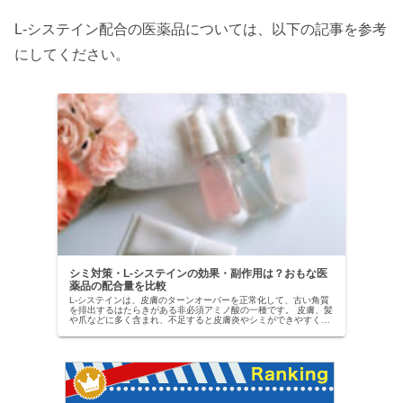
L-システイン配合の医薬品については、以下の記事を参考
にしてください。
シミ対策・L-システインの効果・副作用は？おもな医
薬品の配合量を比較
L-システインは、皮膚のターンオーバーを正常化して、古い角質
を排出するはたらきがある非必須アミノ酸の一種です。 皮膚、髪
や爪などに多く含まれ、不足すると皮膚炎やシミができやすくな
り、爪がもろくなったり、髪が抜けやすくなるなどの症状が現わ
れま...