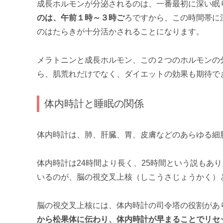
成長ホルモンが分泌されるのは、一番最初に深い眠
のは、午前１時～３時ご
ろですから、この時間帯に
のはたらきが十分活かされることになります。
メラトニンと成長ホルモン、この２つのホルモンの
ら、肌荒れだけでなく、ダイエットの効果も期待で
体内時計と睡眠の関係
体内時計は、肺、肝臓、胃、皮膚などのあらゆる細
体内時計は24時間より長く、25時間という説もあ
いるのが、脳の視交叉上核（しこうさじょうかく）
脳の視交叉上核には、体内時計の司令塔の役割があ
から松果体に伝わり、体内時計が早まることでリセ