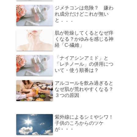
ジメチコンは危険？ 嫌わ
れ成分だけどこれが無い
と．．．
肌が乾燥してくるとなぜ痒
くなる？かゆみを感じる神
経「C-繊維」
「ナイアシンアミド」と
「レチノール」の併用につ
いて・使う順番は？
アルコールを飲み過ぎると
なぜ肌が荒れやすくなる？
３つの原因
紫外線によるシミやシワ！
子供のころからのツケ
が・・・