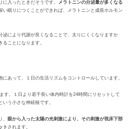
りに入ったときだそうです。
メラトニンの分泌量が多くなる
深い眠りにつくことができれば、メラトニンと成長ホルモン
分泌により代謝が良くなることで、太りにくくなりますか
きることになります。
胞にあって、１日の生活リズムをコントロールしています。
ります。１日より若干長い体内時計を24時間にリセットして
という小さな神経核です。
り、
眼から入った太陽の光刺激により、その刺激が視床下部
ット
されます。