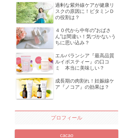
過剰な紫外線ケアが健康リ
スクの原因に！ビタミンＤ
の役割は？
４０代から中年の”おばさ
ん”は間違い！気づかないう
ちに思い込み？
エルバランシア『最高品質
ルイボスティー』の口コ
ミ 本当に美味しい？
成長期の肉割れ！妊娠線ケ
ア『ノコア』の効果は？
プロフィール
cacao