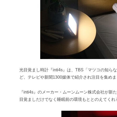
光目覚まし時計『inti4s』は、TBS「マツコの
ど、テレビや新聞1300媒体で紹介され注目を集め
『inti4s』のメーカー・ムーンムーン株式会社が新
目覚ましだけでなく睡眠前の環境もととのえてくれ