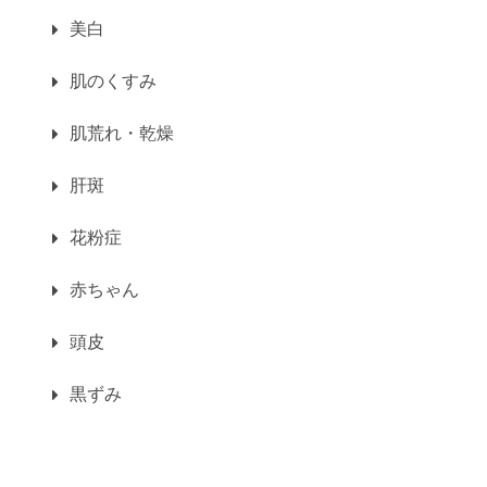
美白
肌のくすみ
肌荒れ・乾燥
肝斑
花粉症
赤ちゃん
頭皮
黒ずみ