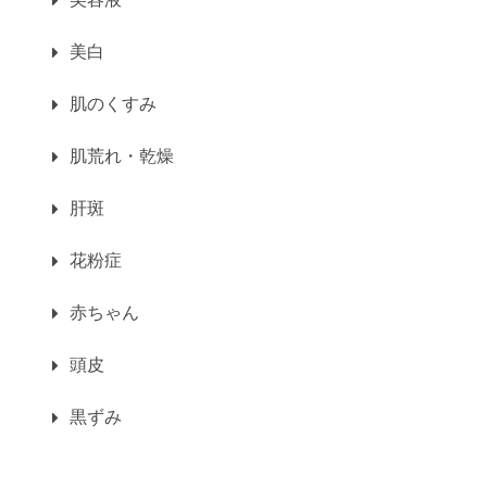
美白
肌のくすみ
肌荒れ・乾燥
肝斑
花粉症
赤ちゃん
頭皮
黒ずみ