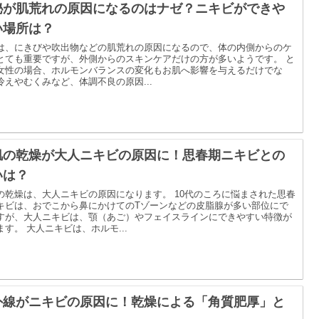
秘が肌荒れの原因になるのはナゼ？ニキビができや
い場所は？
は、にきびや吹出物などの肌荒れの原因になるので、体の内側からのケ
とても重要ですが、外側からのスキンケアだけの方が多いようです。 と
女性の場合、ホルモンバランスの変化もお肌へ影響を与えるだけでな
冷えやむくみなど、体調不良の原因...
肌の乾燥が大人ニキビの原因に！思春期ニキビとの
いは？
の乾燥は、大人ニキビの原因になります。 10代のころに悩まされた思春
キビは、おでこから鼻にかけてのTゾーンなどの皮脂腺が多い部位にで
すが、大人ニキビは、顎（あご）やフェイスラインにできやすい特徴が
ます。 大人ニキビは、ホルモ...
外線がニキビの原因に！乾燥による「角質肥厚」と