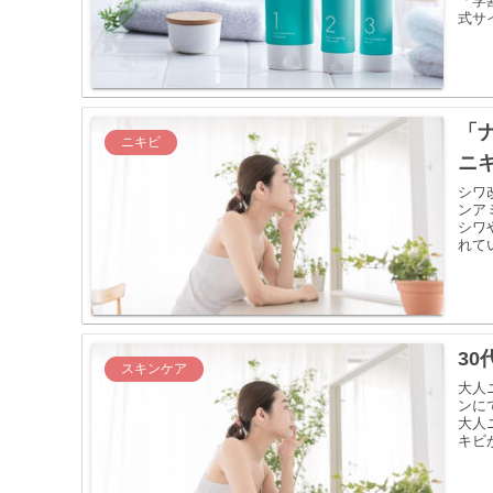
「学
式サ
「
ニキビ
ニ
シワ
ンア
シワ
れて
3
スキンケア
大人
ンに
大人
キビ