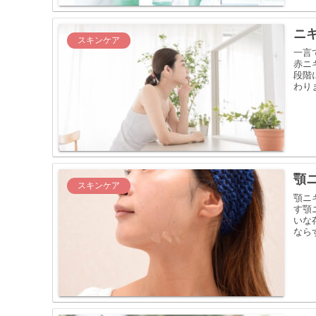
ニ
スキンケア
一言
赤ニ
段階
わり
顎
スキンケア
顎ニ
す顎
いな
なら