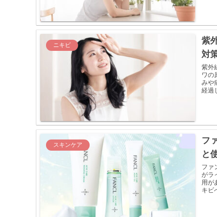
紫
ニキビ
対
紫外
ワの
みや
経過
フ
スキンケア
と
ファ
がラ
用が
キビ