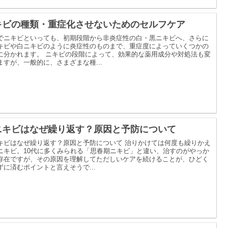
キビの種類・重症化させないためのセルフケア
でニキビといっても、初期段階から非炎症性の白・黒ニキビへ、さらに
キビや白ニキビのように炎症性のものまで、重症度によっていくつかの
に分かれます。 ニキビの段階によって、効果的な薬用成分や対処法も変
ますが、一般的に、さまざまな種...
ニキビはなぜ繰り返す？原因と予防について
キビはなぜ繰り返す？原因と予防について 治りかけては何度も繰りかえ
ニキビ。10代に多くみられる「思春期ニキビ」と違い、治すのがやっか
存在ですが、その原因を理解してただしいケアを続けることが、ひどく
ずに済むポイントと言えそうで...