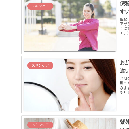
便
スキンケア
す
便秘
アが
くに
く、
お
スキンケア
違
お肌
期ニ
きま
あり
紫
スキンケア