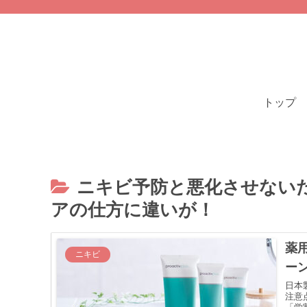
トップ
ニキビ予防と悪化させない
アの仕方に違いが！
薬
ニキビ
ー
日本
注意