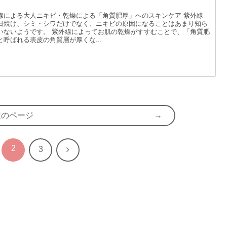
？
線による大人ニキビ・乾燥による「角質肥厚」へのスキンケア 紫外線
日焼け、シミ・シワだけでなく、ニキビの原因になることはあまり知ら
いないようです。 紫外線によってお肌の乾燥がすすむことで、「角質肥
と呼ばれる表皮の角質層が厚くな...
次のページ
2
次
3
へ