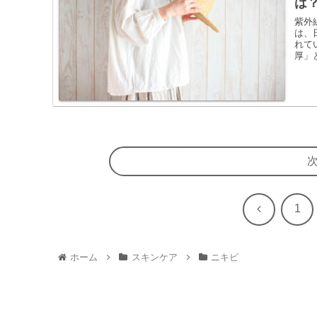
は
紫外
は、
れて
厚」
前
1
へ
ホーム
スキンケア
ニキビ