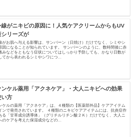
外線がニキビの原因に！人気ケアクリームからもUV
策シリーズが
線がお肌へ与える影響は、サンバーン（日焼け）だけでなく、シミやシ
原因になることが知られています。 サンバーンのように、数時間後に赤
痛みなどをともなう症状についてはしっかり予防しても、かなり日数が
してから表われるシミやシワにつ...
ァンケル薬用「アクネケア」・大人ニキビへの効果
使い方
ンケルの薬用「アクネケア」は、４種類の【医薬部外品】ケアアイテム
インで発売されています。 ４種類のニキビケアアイテムには、抗炎症作
ある「甘草成分誘導体」（グリチルリチン酸２Ｋ）だけでなく、大人ニ
へのケアを考えた保湿成分などの...