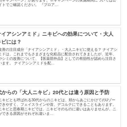
割キャンペーン」があります。※キャンペーンの実施期間については公
イトでご確認ください。 『プロア...
ナイアシンアミド」ニキビへの効果について・大人
キビには？
改善の注目成分「ナイアシンアミド」・大人ニキビに使える？ ナイアシ
ミドは、これまでもさまざまな化粧品に配合されてきましたが、近年、
やシミの改善について、【医薬部外品】としての有効性が認めら注目さ
います。 ナイアシンアミドを配...
0代からの「大人ニキビ」20代とは違う原因と予防
ニキビとも呼ばれる30代からのニキビは、頬からあごにかけてのUゾー
できやすく、フェイスラインや首、デコルテにできることもあります。
ニキビと思春期ニキビでは、ニキビそのものに違いはありませんが、ニ
ができる原因がそれぞれ違いま...