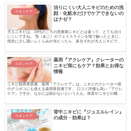
治りにくい大人ニキビのための洗
スキンケア
顔・化粧水だけでケアできないの
はナゼ？
大人ニキビは、10代のころの思春期ニキビとは違って、とても治り
にくいですね。 顎（あご）やフェイスラインを指で触ったときに、
指先に少し固いふくらみが当たったら、多分それが大人ニキビで
す。吹き出物と言ってもよいでしょう。 10代にできる思春期...
薬用『アクレケア』クレーターの
スキンケア
ニキビ痕にもケア？効果とお得な
情報
ニキビ肌用美容液、薬用『アクレケア』は、ニキビのクレーター痕
のデコボコにも使える薬用美容液です。 口コミ評価も高い『アクレ
ケア』ですが、なかには効かないという人も。体質やニキビの種類
にも効果の違いがあるようですが、ニキビ・ニキビ跡で悩んでい...
背中ニキビに『ジュエルレイン』
スキンケア
の成分・効果は？