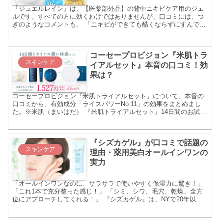
『ジュエルレイン』は、【医薬部外品】の背中ニキビケア用のジェ
ルです。すべての方に効くわけではありませんが、口コミには、つ
ぎのようなコメントも。 「ニキビができても酷くならずにすんでい
る」 「これから、ずっと使っていきたい」 「確実に目立ちに...
コーセープロビジョン『米肌トラ
スキンケア
イアルセット』本音の口コミ！効
果は？
コーセープロビジョン『米肌トライアルセット』について、本音の
口コミから、有効成分「ライスパワーNo.11」の効果をまとめまし
た。※米肌（まいはだ） 『米肌トライアルセット』14日間のお試し
セットの、セット内容はつぎのようになっています。 ＜...
『シズカゲル』が口コミで話題の
スキンケア
理由・薬用美白オールインワンの
実力
「オールインワンなのに、サラサラで使いやすく保湿力に驚き！」
「これ1本で充分整った感じ！」 「シミ、シワ、毛穴、乾燥、全方
位にアプローチしてくれる！」 『シズカゲル』は、NYで20年以上
のキャリアをもつエステティシャンのシズカ・バーンステ...